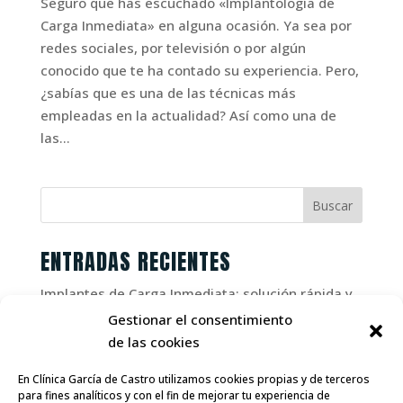
Seguro que has escuchado «Implantología de
Carga Inmediata» en alguna ocasión. Ya sea por
redes sociales, por televisión o por algún
conocido que te ha contado su experiencia. Pero,
¿sabías que es una de las técnicas más
empleadas en la actualidad? Así como una de
las...
ENTRADAS RECIENTES
Implantes de Carga Inmediata: solución rápida y
segura
Gestionar el consentimiento
de las cookies
IMPLANTES DENTALES Y DIABETES, ¿compatibles?
¿Cuál es la edad máxima para colocar un
En Clínica García de Castro utilizamos cookies propias y de terceros
implante dental?
para fines analíticos y con el fin de mejorar tu experiencia de