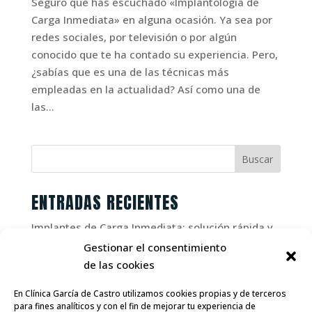
Seguro que has escuchado «Implantología de
Carga Inmediata» en alguna ocasión. Ya sea por
redes sociales, por televisión o por algún
conocido que te ha contado su experiencia. Pero,
¿sabías que es una de las técnicas más
empleadas en la actualidad? Así como una de
las...
ENTRADAS RECIENTES
Implantes de Carga Inmediata: solución rápida y
segura
Gestionar el consentimiento
de las cookies
IMPLANTES DENTALES Y DIABETES, ¿compatibles?
¿Cuál es la edad máxima para colocar un
En Clínica García de Castro utilizamos cookies propias y de terceros
implante dental?
para fines analíticos y con el fin de mejorar tu experiencia de